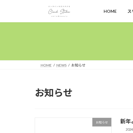
コ
ナ
ン
ビ
HOME
ス
テ
ゲ
ン
ー
ツ
シ
へ
ョ
ス
ン
キ
に
ッ
移
HOME
NEWS
お知らせ
プ
動
お知らせ
新年
お知らせ
202